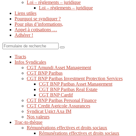
Loi – règlements – juridique
Loi – règlements – juridique
Liens utiles
Pourquoi se syndiquer ?
Pour plus d’informations,
Appel à cotisations …
Adhérer !
Search
Tracts
Infos Syndicales
CGT Amundi Asset Management
CGT BNP Paribas
CGT BNP Paribas Investment Protection Services
CGT BNP Paribas Asset Management
CGT BNP Paribas Real Estate
CGT BNP Cardif
CGT BNP Paribas Personal Finance
CGT Credit Agricole Assurances
Syndicat Ugict Axa IM
Nos valeurs
Trac-to-thèque
Rémunérations effectives et droits sociaux
Rémunérations effectives et droits sociaux