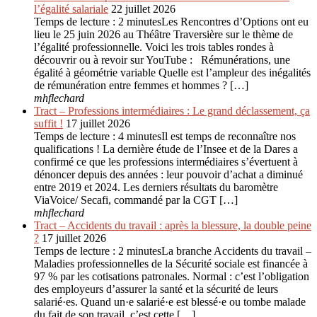
l’égalité salariale
22 juillet 2026
Temps de lecture : 2 minutesLes Rencontres d’Options ont eu
lieu le 25 juin 2026 au Théâtre Traversière sur le thème de
l’égalité professionnelle. Voici les trois tables rondes à
découvrir ou à revoir sur YouTube : Rémunérations, une
égalité à géométrie variable Quelle est l’ampleur des inégalités
de rémunération entre femmes et hommes ? […]
mhflechard
Tract – Professions intermédiaires : Le grand déclassement, ça
suffit !
17 juillet 2026
Temps de lecture : 4 minutesIl est temps de reconnaître nos
qualifications ! La dernière étude de l’Insee et de la Dares a
confirmé ce que les professions intermédiaires s’évertuent à
dénoncer depuis des années : leur pouvoir d’achat a diminué
entre 2019 et 2024. Les derniers résultats du baromètre
ViaVoice/ Secafi, commandé par la CGT […]
mhflechard
Tract – Accidents du travail : après la blessure, la double peine
?
17 juillet 2026
Temps de lecture : 2 minutesLa branche Accidents du travail –
Maladies professionnelles de la Sécurité sociale est financée à
97 % par les cotisations patronales. Normal : c’est l’obligation
des employeurs d’assurer la santé et la sécurité de leurs
salarié·es. Quand un·e salarié·e est blessé·e ou tombe malade
du fait de son travail, c’est cette […]