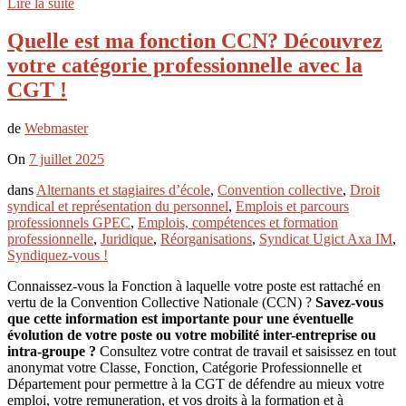
Lire la suite
Quelle est ma fonction CCN? Découvrez
votre catégorie professionnelle avec la
CGT !
de
Webmaster
On
7 juillet 2025
dans
Alternants et stagiaires d’école
,
Convention collective
,
Droit
syndical et représentation du personnel
,
Emplois et parcours
professionnels GPEC
,
Emplois, compétences et formation
professionnelle
,
Juridique
,
Réorganisations
,
Syndicat Ugict Axa IM
,
Syndiquez-vous !
Connaissez-vous la Fonction à laquelle votre poste est rattaché en
vertu de la Convention Collective Nationale (CCN) ?
Savez-vous
que cette information est importante pour une éventuelle
évolution de votre poste ou votre mobilité inter-entreprise ou
intra-groupe ?
Consultez votre contrat de travail et saisissez en tout
anonymat votre Classe, Fonction, Catégorie Professionnelle et
Département pour permettre à la CGT de défendre au mieux votre
emploi, votre remuneration, et vos droits à la formation et à