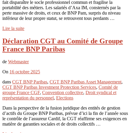
fait disparaître le socle professionnel commun et fragilise la
portabilité des métiers. Les salariés d’Axa IM, consternés par la
perte massive de droits, et ceux de BNP Pam, surpris du niveau
inférieur de leur propre statut, se retrouvent tous perdants …
Lire la suite
Déclaration CGT au Comité de Groupe
France BNP Paribas
de
Webmaster
On
16 octobre 2025
dans
CGT BNP Paribas
,
CGT BNP Paribas Asset Management
,
CGT BNP Paribas Investment Protection Services
,
Comité de
groupe France CGF
,
Convention collective
,
Droit syndical et
représentation du personnel
,
Elections
Dans la perspective de la fusion juridique des entités de gestion
d’actifs du Groupe BNP Paribas, prévue d’ici la fin de l’année sous
le contrôle de l’assureur Cardif, la CGT réaffirme ses exigences en
matière de garanties sociales et de droits collectifs …