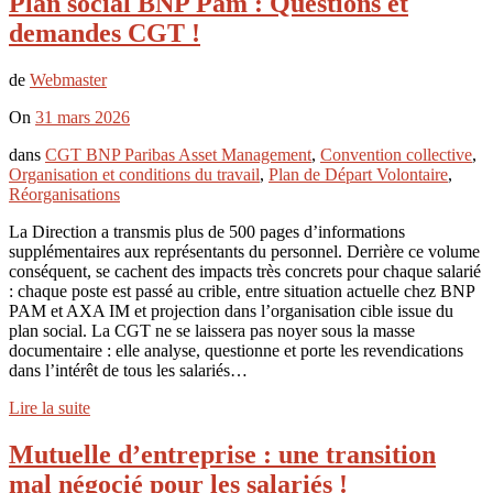
Plan social BNP Pam : Questions et
demandes CGT !
de
Webmaster
On
31 mars 2026
dans
CGT BNP Paribas Asset Management
,
Convention collective
,
Organisation et conditions du travail
,
Plan de Départ Volontaire
,
Réorganisations
La Direction a transmis plus de 500 pages d’informations
supplémentaires aux représentants du personnel. Derrière ce volume
conséquent, se cachent des impacts très concrets pour chaque salarié
: chaque poste est passé au crible, entre situation actuelle chez BNP
PAM et AXA IM et projection dans l’organisation cible issue du
plan social. La CGT ne se laissera pas noyer sous la masse
documentaire : elle analyse, questionne et porte les revendications
dans l’intérêt de tous les salariés…
Lire la suite
Mutuelle d’entreprise : une transition
mal négocié pour les salariés !