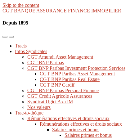
Skip to the content
CGT BANQUE ASSURANCE FINANCE IMMOBILIER
Depuis 1895
Toggle
Toggle
the
the
Tracts
mobile
search
Infos Syndicales
menu
field
CGT Amundi Asset Management
CGT BNP Paribas
CGT BNP Paribas Investment Protection Services
CGT BNP Paribas Asset Management
CGT BNP Paribas Real Estate
CGT BNP Cardif
CGT BNP Paribas Personal Finance
CGT Credit Agricole Assurances
Syndicat Ugict Axa IM
Nos valeurs
Trac-to-thèque
Rémunérations effectives et droits sociaux
Rémunérations effectives et droits sociaux
Salaires primes et bonus
Salaires primes et bonus